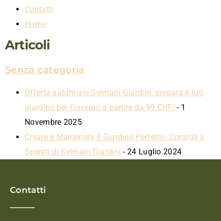
Contatti
Home
Articoli
Senza categoria
Offerta autunnale Selmani Giardini: prepara il tuo
giardino per l’inverno a partire da 99 CHF!
- 1
Novembre 2025
Creare e Mantenere il Giardino Perfetto: Consigli e
Segreti di Selmani Giardini
- 24 Luglio 2024
Contatti